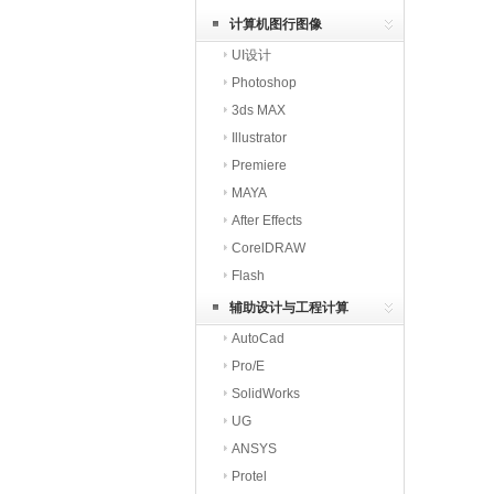
计算机图行图像
UI设计
Photoshop
3ds MAX
Illustrator
Premiere
MAYA
After Effects
CorelDRAW
Flash
辅助设计与工程计算
AutoCad
Pro/E
SolidWorks
UG
ANSYS
Protel