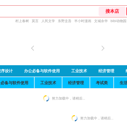
村上春树
莫言
人民文学
东野圭吾
半小时漫画
文城余华
bibi动物园
程序设计
办公必备与软件使用
工业技术
经济管理
公必备与软件使用
工业技术
经济管理
考试类
生
努力加载中，请稍后...
努力加载中，请稍后...