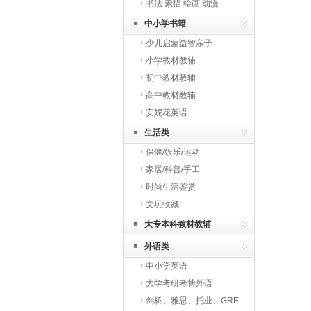
书法 素描 绘画 动漫
中小学书籍
少儿启蒙益智亲子
小学教材教辅
初中教材教辅
高中教材教辅
安妮花英语
生活类
保健/娱乐/运动
家居/科普/手工
时尚生活鉴赏
文玩收藏
大专本科教材教辅
外语类
中小学英语
大学考研考博外语
剑桥、雅思、托业、GRE